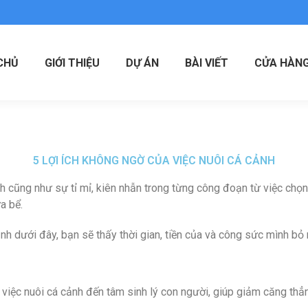
CHỦ
GIỚI THIỆU
DỰ ÁN
BÀI VIẾT
CỬA HÀN
5 LỢI ÍCH KHÔNG NGỜ CỦA VIỆC NUÔI CÁ CẢNH
h cũng như sự tỉ mỉ, kiên nhẫn trong từng công đoạn từ việc chọn l
a bể.
ảnh dưới đây, bạn sẽ thấy thời gian, tiền của và công sức mình bỏ
 việc nuôi cá cảnh đến tâm sinh lý con người, giúp giảm căng thẳn