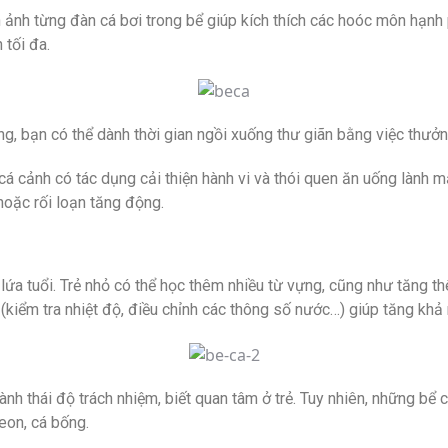
 ảnh từng đàn cá bơi trong bể giúp kích thích các hoóc môn hạnh
 tối đa.
ng, bạn có thể dành thời gian ngồi xuống thư giãn bằng việc thưở
cá cảnh có tác dụng cải thiện hành vi và thói quen ăn uống lành 
 hoặc rối loạn tăng động.
 lứa tuổi. Trẻ nhỏ có thể học thêm nhiều từ vựng, cũng như tăng th
h (kiểm tra nhiệt độ, điều chỉnh các thông số nước…) giúp tăng khả
nh thái độ trách nhiệm, biết quan tâm ở trẻ. Tuy nhiên, những bể c
eon, cá bống.