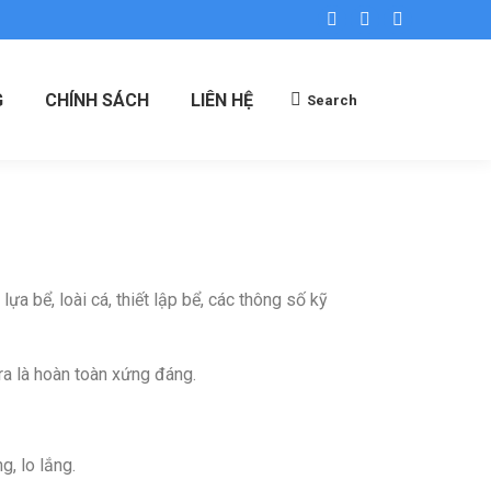
G
CHÍNH SÁCH
LIÊN HỆ
Search
ựa bể, loài cá, thiết lập bể, các thông số kỹ
 ra là hoàn toàn xứng đáng.
g, lo lắng.