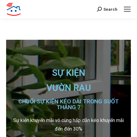
Search
SỰ KIỆN
VƯỜN RAU
CHUỔI SỰ KIỆN KÉO DÀI TRONG SUỐT
THÁNG 7
Sự kiện khuyến mãi vô cùng hấp dẫn kéo khuyến mãi
đến đến 30%