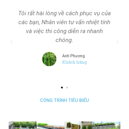
 vụ của
Tôi cảm thấy rất thoải mái sau
ệt tính
những giờ làm việc vất vả, được tận
hanh
hưởng không khí trong lành trong
ngôi nhà của mình. Các bạn làm rất
tốt.
Chị Hòa
Khách hàng
CÔNG TRÌNH TIÊU BIỂU