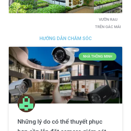
VƯỜN RAU
TRÊN GÁC MÁI
HƯỚNG DẪN CHĂM SÓC
NHÀ THÔNG MINH
Những lý do có thể thuyết phục