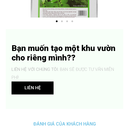
Bạn muốn tạo một khu vườn
cho riêng mình??
LIÊN HỆ VỚI CHÚNG TÔI.
BẠN SẼ ĐƯỢC TƯ VẤN MIỄN
PHÍ!
LIÊN HỆ
ĐÁNH GIÁ CỦA KHÁCH HÀNG