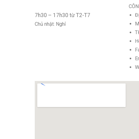
CÔN
7h30 – 17h30 từ T2-T7
Đ
M
Chủ nhật: Nghỉ
T
H
F
E
W