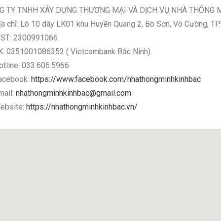
G TY TNHH XÂY DỰNG THƯƠNG MẠI VÀ DỊCH VỤ NHÀ THÔNG 
ịa chỉ: Lô 10 dãy LK01 khu Huyền Quang 2, Bò Sơn, Võ Cường, TP
ST: 2300991066.
K: 0351001086352 ( Vietcombank Bắc Ninh).
otline: 033.606.5966
acebook:
https://www.facebook.com/nhathongminhkinhbac
mail:
nhathongminhkinhbac@gmail.com
ebsite:
https://nhathongminhkinhbac.vn/