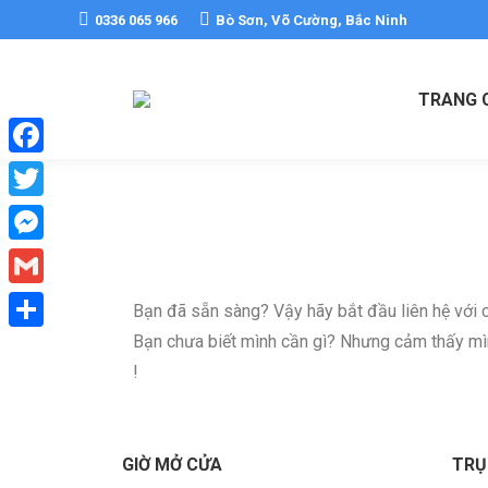
0336 065 966
Bò Sơn, Võ Cường, Bắc Ninh
TRANG 
Facebook
Twitter
Messenger
Gmail
Bạn đã sẵn sàng? Vậy hãy bắt đầu liên hệ với c
Bạn chưa biết mình cần gì? Nhưng cảm thấy mìn
Share
!
GIỜ MỞ CỬA
TRỤ