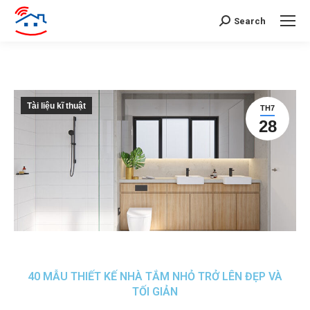
Search
Tài liệu kĩ thuật
TH7
28
40 MẪU THIẾT KẾ NHÀ TẮM NHỎ TRỞ LÊN ĐẸP VÀ
TỐI GIẢN