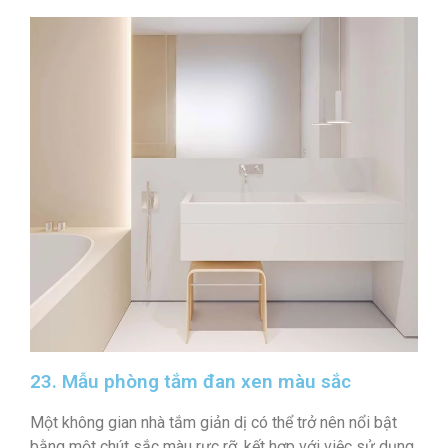
23. Mẫu phòng tắm đan xen màu sắc
Một không gian nhà tắm giản dị có thể trở nên nổi bật
bằng một chút sắc màu rực rỡ, kết hợp với việc sử dụng