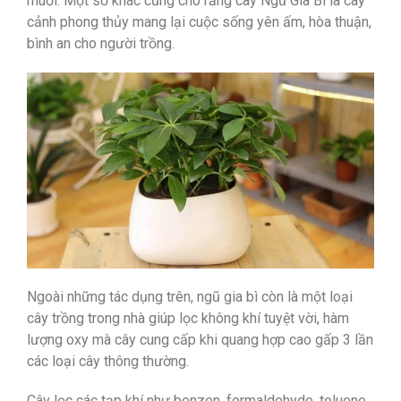
muỗi. Một số khác cũng cho rằng cây Ngũ Gia Bì là cây
cảnh phong thủy mang lại cuộc sống yên ấm, hòa thuận,
bình an cho người trồng.
Ngoài những tác dụng trên, ngũ gia bì còn là một loại
cây trồng trong nhà giúp lọc không khí tuyệt vời, hàm
lượng oxy mà cây cung cấp khi quang hợp cao gấp 3 lần
các loại cây thông thường.
Cây lọc các tạp khí như benzen, formaldehyde, toluene