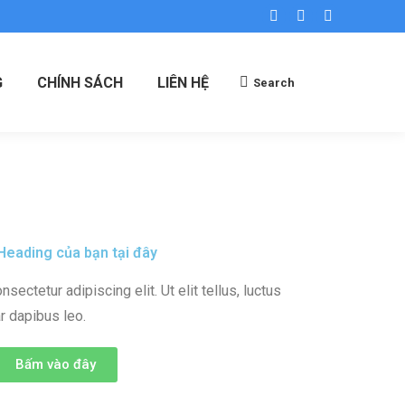
G
CHÍNH SÁCH
LIÊN HỆ
Search
eading của bạn tại đây
ectetur adipiscing elit. Ut elit tellus, luctus
r dapibus leo.
Bấm vào đây