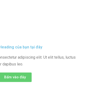
eading của bạn tại đây
ectetur adipiscing elit. Ut elit tellus, luctus
r dapibus leo.
Bấm vào đây