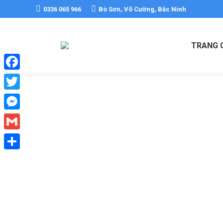
0336 065 966
Bò Sơn, Võ Cường, Bắc Ninh
TRANG 
Facebook
Twitter
Messenger
Gmail
Share