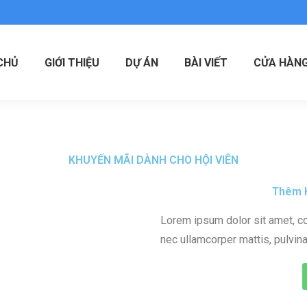
CHỦ
GIỚI THIỆU
DỰ ÁN
BÀI VIẾT
CỬA HÀN
KHUYẾN MÃI DÀNH CHO HỘI VIÊN
Thêm H
Lorem ipsum dolor sit amet, cons
nec ullamcorper mattis, pulvina